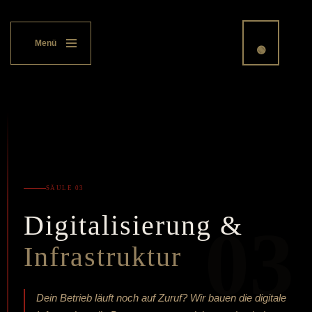
The
Equi
-Librium Concept
← ZURÜCK
Menü
🟢
Zum
Inhalt
springen
SÄULE 03
Digitalisierung &
03
Infrastruktur
Dein Betrieb läuft noch auf Zuruf? Wir bauen die digitale