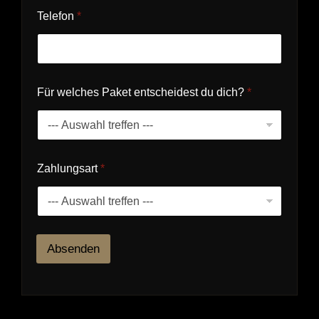
Telefon
*
Für welches Paket entscheidest du dich?
*
P
Zahlungsart
*
a
k
e
t
F
ü
Absenden
r
T
e
l
e