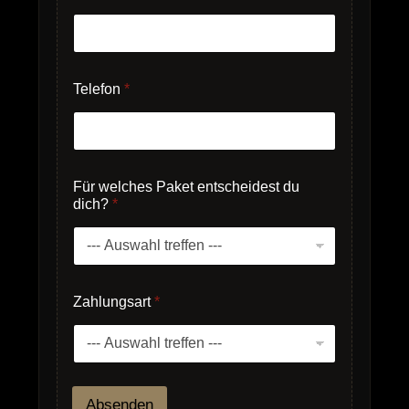
t
s
c
h
e
i
Telefon
*
d
e
s
t
F
Für welches Paket entscheidest du
ü
dich?
*
r
Zahlungsart
*
Absenden