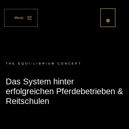
The
Equi
-Librium Concept
● WHATSAPP
Menü
🟢
Zum
Inhalt
springen
THE EQUI-LIBRIUM CONCEPT
Das System hinter
erfolgreichen Pferdebetrieben &
Reitschulen