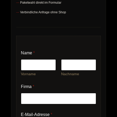
Paketwahl direkt im Formular
Verbindliche Anfrage ohne Shop
Name
*
Vorname
Nachname
F
Firma
*
i
r
m
a
e
n
E-Mail-Adresse
*